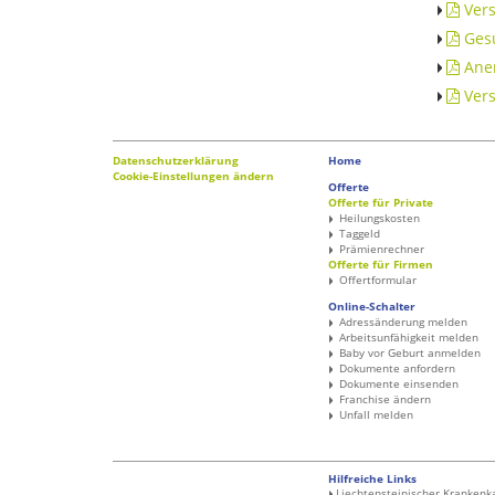
Vers
Gesu
Aner
Vers
Datenschutzerklärung
Home
Cookie-Einstellungen ändern
Offerte
Offerte für Private
Heilungskosten
Taggeld
Prämienrechner
Offerte für Firmen
Offertformular
Online-Schalter
Adressänderung melden
Arbeitsunfähigkeit melden
Baby vor Geburt anmelden
Dokumente anfordern
Dokumente einsenden
Franchise ändern
Unfall melden
Hilfreiche Links
Liechtensteinischer Kranken