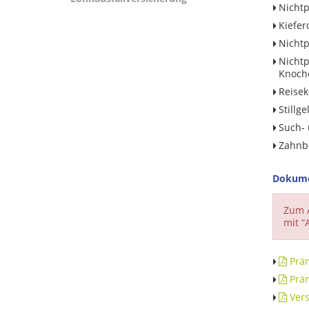
Nichtpf
Kiefe
Nichtp
Nichtp
Knoch
Reisek
Stillge
Such- 
Zahnb
Dokum
Zum A
mit “
Präm
Präm
Vers