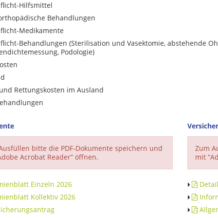
licht-Hilfsmittel
rorthopädische Behandlungen
flicht-Medikamente
flicht-Behandlungen (Sterilisation und Vasektomie, abstehende Ohr
endichtemessung, Podologie)
osten
ld
und Rettungskosten im Ausland
ehandlungen
ente
Versiche
usfüllen bitte die PDF-Dokumente speichern und
Zum Au
Adobe Acrobat Reader” öffnen.
mit “A
ienblatt Einzeln 2026
Detail
ienblatt Kollektiv 2026
Inform
icherungsantrag
Allge