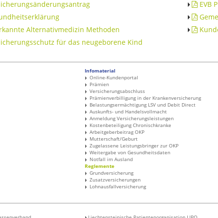
icherungsänderungsantrag
EVB P
ndheitserklärung
Gemei
kannte Alternativmedizin Methoden
Kunde
icherungsschutz für das neugeborene Kind
Infomaterial
Online-Kundenportal
Prämien
Versicherungsabschluss
Prämienverbilligung in der Krankenversicherung
Belastungsermächtigung LSV und Debit Direct
Auskunfts- und Handelsvollmacht
Anmeldung Versicherungsleistungen
Kostenbeteiligung Chronischkranke
Arbeitgeberbeitrag OKP
Mutterschaft/Geburt
Zugelassene Leistungsbringer zur OKP
Weitergabe von Gesundheitsdaten
Notfall im Ausland
Reglemente
Grundversicherung
Zusatzversicherungen
Lohnausfallversicherung
kassenverband
Liechtensteinische Patientenorganisation LIPO