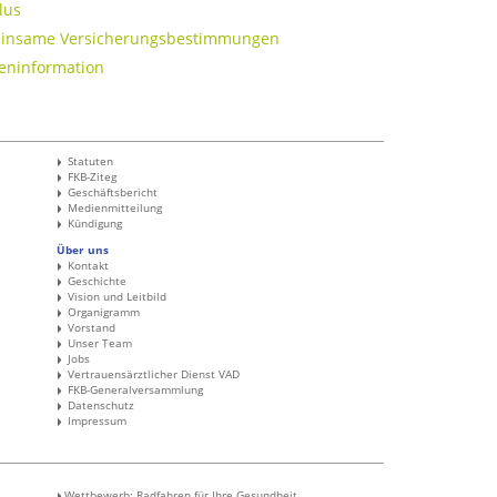
lus
nsame Versicherungsbestimmungen
ninformation
Statuten
FKB-Ziteg
Geschäftsbericht
Medienmitteilung
Kündigung
Über uns
Kontakt
Geschichte
Vision und Leitbild
Organigramm
Vorstand
Unser Team
Jobs
Vertrauensärztlicher Dienst VAD
FKB-Generalversammlung
Datenschutz
Impressum
Wettbewerb: Radfahren für Ihre Gesundheit