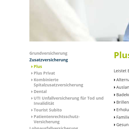
Plu
Grundversicherung
Zusatzversicherung
Plus
Leistet
Plus Privat
Kombinierte
Altern
Spitalzusatzversicherung
Auslan
Dental
Badek
UTI Unfallversicherung für Tod und
Brille
Invalidität
Erhol
Tourist Subito
Patientenrechtsschutz-
Famili
Versicherung
Gesund
Lohnausfallversicherung