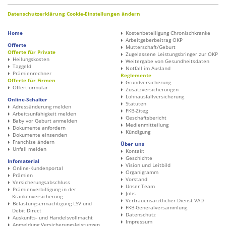
Datenschutzerklärung
Cookie-Einstellungen ändern
Home
Kostenbeteiligung Chronischkranke
Arbeitgeberbeitrag OKP
Offerte
Mutterschaft/Geburt
Offerte für Private
Zugelassene Leistungsbringer zur OKP
Heilungskosten
Weitergabe von Gesundheitsdaten
Taggeld
Notfall im Ausland
Prämienrechner
Reglemente
Offerte für Firmen
Grundversicherung
Offertformular
Zusatzversicherungen
Lohnausfallversicherung
Online-Schalter
Statuten
Adressänderung melden
FKB-Ziteg
Arbeitsunfähigkeit melden
Geschäftsbericht
Baby vor Geburt anmelden
Medienmitteilung
Dokumente anfordern
Kündigung
Dokumente einsenden
Franchise ändern
Über uns
Unfall melden
Kontakt
Geschichte
Infomaterial
Vision und Leitbild
Online-Kundenportal
Organigramm
Prämien
Vorstand
Versicherungsabschluss
Unser Team
Prämienverbilligung in der
Jobs
Krankenversicherung
Vertrauensärztlicher Dienst VAD
Belastungsermächtigung LSV und
FKB-Generalversammlung
Debit Direct
Datenschutz
Auskunfts- und Handelsvollmacht
Impressum
Anmeldung Versicherungsleistungen