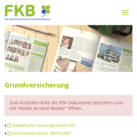
Zum
Inhalt
Menu
springen
Zur
Navigation
springen
Grundversicherung
Zum Ausfüllen bitte die PDF-Dokumente speichern und
mit “Adobe Acrobat Reader” öffnen.
Detaillierte Leistungsübersicht
Informationsblatt OKP/eOKP