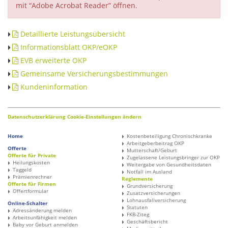
mit “Adobe Acrobat Reader” öffnen.
Detaillierte Leistungsübersicht
Informationsblatt OKP/eOKP
EVB erweiterte OKP
Gemeinsame Versicherungsbestimmungen
Kundeninformation
Datenschutzerklärung
Cookie-Einstellungen ändern
Home
Kostenbeteiligung Chronischkranke
Arbeitgeberbeitrag OKP
Offerte
Mutterschaft/Geburt
Offerte für Private
Zugelassene Leistungsbringer zur OKP
Heilungskosten
Weitergabe von Gesundheitsdaten
Taggeld
Notfall im Ausland
Prämienrechner
Reglemente
Offerte für Firmen
Grundversicherung
Offertformular
Zusatzversicherungen
Lohnausfallversicherung
Online-Schalter
Statuten
Adressänderung melden
FKB-Ziteg
Arbeitsunfähigkeit melden
Geschäftsbericht
Baby vor Geburt anmelden