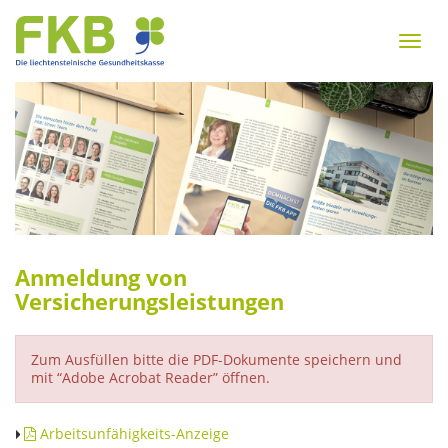
Zum
Inhalt
Menu
springen
Zur
Navigation
springen
Anmeldung von
Versicherungsleistungen
Zum Ausfüllen bitte die PDF-Dokumente speichern und
mit “Adobe Acrobat Reader” öffnen.
Arbeitsunfähigkeits-Anzeige