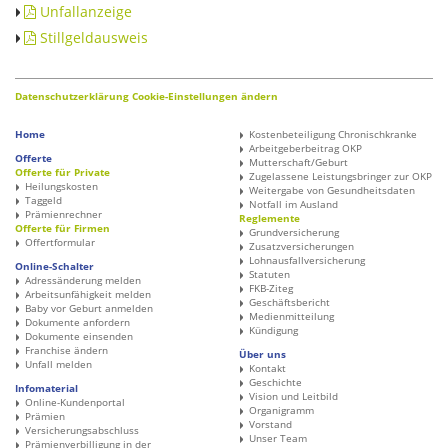
Unfallanzeige
Stillgeldausweis
Datenschutzerklärung
Cookie-Einstellungen ändern
Home
Kostenbeteiligung Chronischkranke
Arbeitgeberbeitrag OKP
Offerte
Mutterschaft/Geburt
Offerte für Private
Zugelassene Leistungsbringer zur OKP
Heilungskosten
Weitergabe von Gesundheitsdaten
Taggeld
Notfall im Ausland
Prämienrechner
Reglemente
Offerte für Firmen
Grundversicherung
Offertformular
Zusatzversicherungen
Lohnausfallversicherung
Online-Schalter
Statuten
Adressänderung melden
FKB-Ziteg
Arbeitsunfähigkeit melden
Geschäftsbericht
Baby vor Geburt anmelden
Medienmitteilung
Dokumente anfordern
Kündigung
Dokumente einsenden
Franchise ändern
Über uns
Unfall melden
Kontakt
Geschichte
Infomaterial
Vision und Leitbild
Online-Kundenportal
Organigramm
Prämien
Vorstand
Versicherungsabschluss
Unser Team
Prämienverbilligung in der