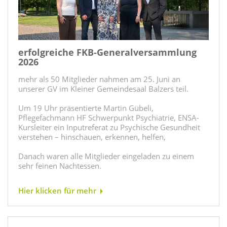
erfolgreiche FKB-Generalversammlung
2026
mehr als 50 Mitglieder nahmen am 25. Juni an
unserer GV im Kleiner Gemeindesaal Balzers teil.
Um 19 Uhr präsentierte Martin Gübeli,
Pflegefachmann HF Schwerpunkt Psychiatrie, ENSA-
Kursleiter ein Inputreferat zu Psychische Gesundheit
verstehen – hinschauen, erkennen, helfen,
Danach waren alle Mitglieder eingeladen zu einem
sehr feinen Nachtessen.
Hier klicken für mehr