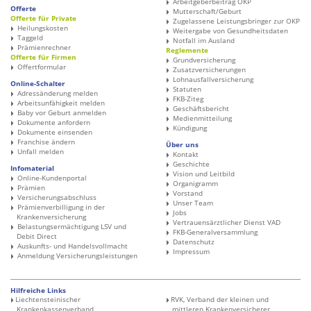
Arbeitgeberbeitrag OKP
Offerte
Mutterschaft/Geburt
Offerte für Private
Zugelassene Leistungsbringer zur OKP
Heilungskosten
Weitergabe von Gesundheitsdaten
Taggeld
Notfall im Ausland
Prämienrechner
Reglemente
Offerte für Firmen
Grundversicherung
Offertformular
Zusatzversicherungen
Lohnausfallversicherung
Online-Schalter
Statuten
Adressänderung melden
FKB-Ziteg
Arbeitsunfähigkeit melden
Geschäftsbericht
Baby vor Geburt anmelden
Medienmitteilung
Dokumente anfordern
Kündigung
Dokumente einsenden
Franchise ändern
Über uns
Unfall melden
Kontakt
Geschichte
Infomaterial
Vision und Leitbild
Online-Kundenportal
Organigramm
Prämien
Vorstand
Versicherungsabschluss
Unser Team
Prämienverbilligung in der
Jobs
Krankenversicherung
Vertrauensärztlicher Dienst VAD
Belastungsermächtigung LSV und
FKB-Generalversammlung
Debit Direct
Datenschutz
Auskunfts- und Handelsvollmacht
Impressum
Anmeldung Versicherungsleistungen
Hilfreiche Links
Liechtensteinischer
RVK, Verband der kleinen und
Krankenkassenverband
mittleren ­Krankenversicherer