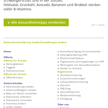
Schwangerschaft und in der Stillzeit.
Feldsalat, Grünkohl, Avocado, Bananen und Brokkoli stecken
voller B-Vitamine.
Alle Gesundheitstipps entdecken
29.11.2024
Datenschutzerklärung
Cookie-Einstellungen ändern
Home
Kostenbeteiligung Chronischkranke
Arbeitgeberbeitrag OKP
Offerte
Mutterschaft/Geburt
Offerte für Private
Zugelassene Leistungsbringer zur OKP
Heilungskosten
Weitergabe von Gesundheitsdaten
Taggeld
Notfall im Ausland
Prämienrechner
Reglemente
Offerte für Firmen
Grundversicherung
Offertformular
Zusatzversicherungen
Lohnausfallversicherung
Online-Schalter
Statuten
Adressänderung melden
FKB-Ziteg
Arbeitsunfähigkeit melden
Geschäftsbericht
Baby vor Geburt anmelden
Medienmitteilung
Dokumente anfordern
Kündigung
Dokumente einsenden
Franchise ändern
Über uns
Unfall melden
Kontakt