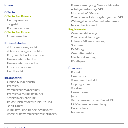
Home
Kostenbeteiligung Chronischkranke
Arbeitgeberbeitrag OKP
Offerte
Mutterschaft/Geburt
Offerte für Private
Zugelassene Leistungsbringer zur OKP
Heilungskosten
Weitergabe von Gesundheitsdaten
Taggeld
Notfall im Ausland
Prämienrechner
Reglemente
Offerte für Firmen
Grundversicherung
Offertformular
Zusatzversicherungen
Lohnausfallversicherung
Online-Schalter
Statuten
Adressänderung melden
FKB-Ziteg
Arbeitsunfähigkeit melden
Geschäftsbericht
Baby vor Geburt anmelden
Medienmitteilung
Dokumente anfordern
Kündigung
Dokumente einsenden
Franchise ändern
Über uns
Unfall melden
Kontakt
Geschichte
Infomaterial
Vision und Leitbild
Online-Kundenportal
Organigramm
Prämien
Vorstand
Versicherungsabschluss
Unser Team
Prämienverbilligung in der
Jobs
Krankenversicherung
Vertrauensärztlicher Dienst VAD
Belastungsermächtigung LSV und
FKB-Generalversammlung
Debit Direct
Datenschutz
Auskunfts- und Handelsvollmacht
Impressum
Anmeldung Versicherungsleistungen