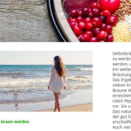
Selbstbr
zu werden
werden, 
Ein weite
Bräunung
Das Ergeb
sieben bi
Braune H
erreichen
roten Pe
vor. Sie
Das natür
der gut 
 braun werden
erschlaff
Auch viel