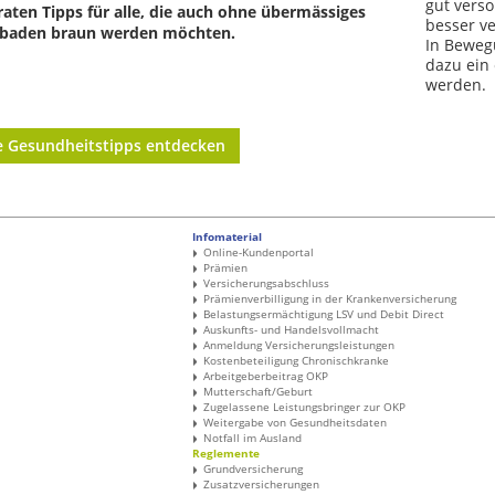
gut vers
raten Tipps für alle, die auch ohne übermässiges
besser ve
baden braun werden möchten.
In Bewegu
dazu ein 
werden.
e Gesundheitstipps entdecken
Infomaterial
Online-Kundenportal
Prämien
Versicherungsabschluss
Prämienverbilligung in der Krankenversicherung
Belastungsermächtigung LSV und Debit Direct
Auskunfts- und Handelsvollmacht
Anmeldung Versicherungsleistungen
Kostenbeteiligung Chronischkranke
Arbeitgeberbeitrag OKP
Mutterschaft/Geburt
Zugelassene Leistungsbringer zur OKP
Weitergabe von Gesundheitsdaten
Notfall im Ausland
Reglemente
Grundversicherung
Zusatzversicherungen