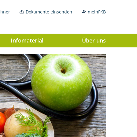
chner
Dokumente einsenden
meinFKB
Infomaterial
Über uns