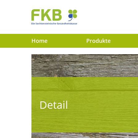
Zum
Inhalt
springen
Zur
Navigation
springen
Home
Produkte
Detail