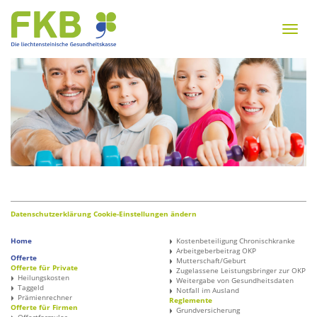
Zum
Inhalt
Menu
springen
Zur
Navigation
springen
Datenschutzerklärung
Cookie-Einstellungen ändern
Home
Kostenbeteiligung Chronischkranke
Arbeitgeberbeitrag OKP
Offerte
Mutterschaft/Geburt
Offerte für Private
Zugelassene Leistungsbringer zur OKP
Heilungskosten
Weitergabe von Gesundheitsdaten
Taggeld
Notfall im Ausland
Prämienrechner
Reglemente
Offerte für Firmen
Grundversicherung