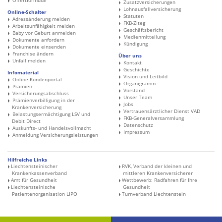
Offertformular
Zusatzversicherungen
Lohnausfallversicherung
Online-Schalter
Statuten
Adressänderung melden
FKB-Ziteg
Arbeitsunfähigkeit melden
Geschäftsbericht
Baby vor Geburt anmelden
Medienmitteilung
Dokumente anfordern
Kündigung
Dokumente einsenden
Franchise ändern
Über uns
Unfall melden
Kontakt
Geschichte
Infomaterial
Vision und Leitbild
Online-Kundenportal
Organigramm
Prämien
Vorstand
Versicherungsabschluss
Unser Team
Prämienverbilligung in der
Jobs
Krankenversicherung
Vertrauensärztlicher Dienst VAD
Belastungsermächtigung LSV und
FKB-Generalversammlung
Debit Direct
Datenschutz
Auskunfts- und Handelsvollmacht
Impressum
Anmeldung Versicherungsleistungen
Hilfreiche Links
Liechtensteinischer
RVK, Verband der kleinen und
Krankenkassenverband
mittleren ­Krankenversicherer
Amt für Gesundheit
Wettbewerb: Radfahren für Ihre
Liechtensteinische
Gesundheit
Patientenorganisation LIPO
Turnverband Liechtenstein